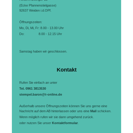
(Ecke Pfannenstielgasse)
92637
Weiden i.d.OPf.
Öffnungszeiten:
Mo, Di, Mi, Fr:
8.00 - 13.00 Uhr
Do: 8.00 - 12.15 Uhr
Samstag haben wir geschlossen.
Kontakt
Rufen Sie einfach an unter
Tel. 0961 3813530
stempel.baron@t-online.de
Außerhalb unsere Öffnungszeiten können Sie uns gerne eine
Nachricht auf dem AB hinterlassen oder uns eine
Mail
schicken.
Wenn möglich rufen wir sie dann umgehend zurück.
oder nutzen Sie unser
Kontaktformular
.