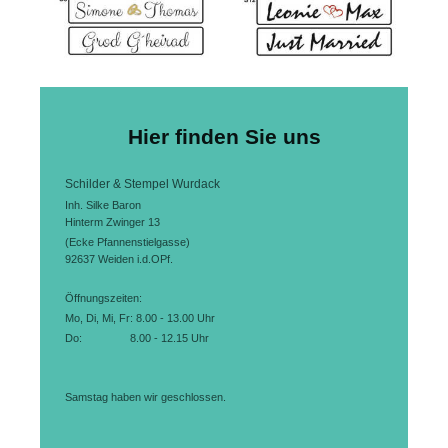
Hier finden Sie uns
Schilder & Stempel Wurdack
Inh. Silke Baron
Hinterm Zwinger 13
(Ecke Pfannenstielgasse)
92637
Weiden i.d.OPf.
Öffnungszeiten:
Mo, Di, Mi, Fr:
8.00 - 13.00 Uhr
Do: 8.00 - 12.15 Uhr
Samstag haben wir geschlossen.