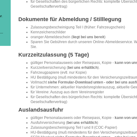
für Gesellschaften des bürgerlichen Rechts: komplette Übersicht
Gesellschaftervertrag)
ar
.
Dokumente für Abmeldung / Stilllegung
Zulassungsbescheinigung Teil I (früher: Fahrzeugschein)
Kennzeichenschilder
oranger Abmeldeschein (
liegt bei uns bereit
)
Sparen Sie Gebühren durch unseren Online-Abmeldeservice. Wi
Sie.
Kurzzeitzulassung (5 Tage)
gültiger Personalausweis oder Reisepass, Kopie -
kann von uns
Kurzzeitversicherung (
bei uns erhältlich
).
Fahrzeugpapiere (evtl. nur Kopie)
HU Bestätigung (muß mindestens für den Versicherungszeitraum 
Vollmacht
siehe Formular-Download unten - oder bei uns ausf
für Unternehmen: aktueller Handelsregisterauszug, aktuelle 
für Vereine: Auszug aus dem Vereinsregister
für Gesellschaften des bürgerlichen Rechts: komplette Übersicht
Gesellschaftervertrag)
Auslandsausfuhr
gültiger Personalausweis oder Reisepass, Kopie -
kann von uns
Ausfuhrversicherung (
bei uns erhältlich
)
Zulassungsbescheinigung Teil I und II (COC-Papier)
HU-Bestätigung (muß mindestens für den Versicherungszeitraum 