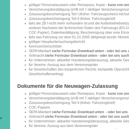
gültiger Personalausweis oder Reisepass, Kopie
- kann von un
Versicherungsbestätigung (eVB mit 7-stelliger Versicherungsn
Zulassungsbescheinigung Teil I (früher: Fahrzeugschein) mit A
Zulassungsbescheinigung Teil II (früher: Fahrzeugbrief)
falls die ZB I nicht mehr vorhanden ist und die Außerbetriebsetz
anderer Nachweis der technischen Daten des Fahrzeugs (EG-
COC-Papier), Datenbestätigung, Bescheinigung über eine Ein
falls das Fahrzeug vor dem 01.10.2005 stillgelegt wurde: Abme
gültiger Hauptuntersuchungsbericht
Kennzeichenschilder
SEPA Mantant
siehe Formular-Download unten - oder bei uns 
Vollmacht
siehe Formular-Download unten - oder bei uns ausf
für Unternehmen: aktueller Handelsregisterauszug, aktuelle 
für Vereine: Auszug aus dem Vereinsregister
für Gesellschaften des bürgerlichen Rechts: komplette Übersicht
Gesellschaftervertrag)
Dokumente für die Neuwagen-Zulassung
gültiger Personalausweis oder Reisepass, Kopie -
kann von uns
Versicherungsbestätigung (eVB mit 7-stelliger Versicherungsn
Zulassungsbescheinigung Teil II (früher: Fahrzeugbrief)
COC-Papiere
SEPA Mantant
siehe Formular-Download unten - oder bei uns 
Vollmacht
siehe Formular-Download unten - oder bei uns ausf
uf
für Unternehmen: aktueller Handelsregisterauszug, aktuelle 
l
für Vereine: Auszug aus dem Vereinsregister