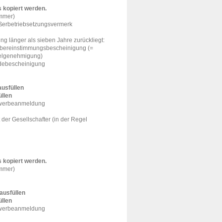
s kopiert werden.
ummer)
ußerbetriebsetzungsvermerk
ung länger als sieben Jahre zurückliegt:
Übereinstimmungsbescheinigung (=
zelgenehmigung)
ldebescheinigung
ausfüllen
üllen
Gewerbeanmeldung
 der Gesellschafter (in der Regel
 kopiert werden.
ummer)
ausfüllen
üllen
Gewerbeanmeldung