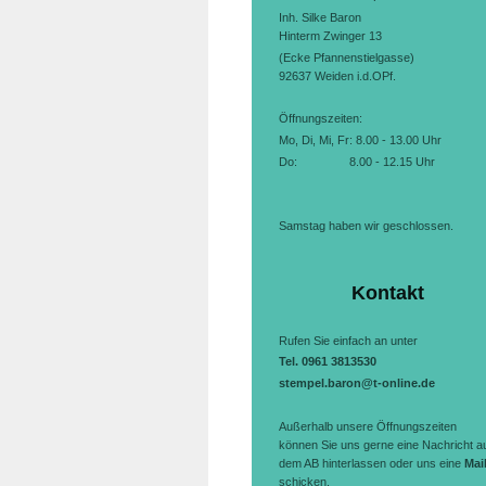
Inh. Silke Baron
Hinterm Zwinger 13
(Ecke Pfannenstielgasse)
92637
Weiden i.d.OPf.
Öffnungszeiten:
Mo, Di, Mi, Fr:
8.00 - 13.00 Uhr
Do: 8.00 - 12.15 Uhr
Samstag haben wir geschlossen.
Kontakt
Rufen Sie einfach an unter
Tel. 0961 3813530
stempel.baron@t-online.de
Außerhalb unsere Öffnungszeiten
können Sie uns gerne eine Nachricht a
dem AB hinterlassen oder uns eine
Mai
schicken.